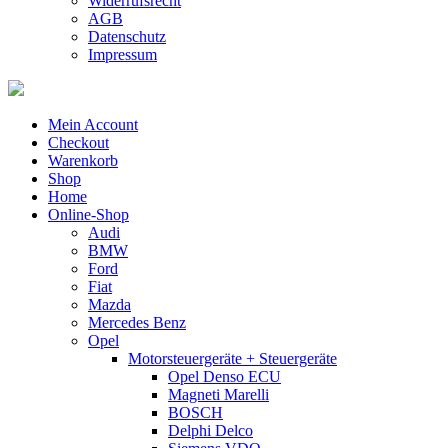
Widerrufsrecht
AGB
Datenschutz
Impressum
Mein Account
Checkout
Warenkorb
Shop
Home
Online-Shop
Audi
BMW
Ford
Fiat
Mazda
Mercedes Benz
Opel
Motorsteuergeräte + Steuergeräte
Opel Denso ECU
Magneti Marelli
BOSCH
Delphi Delco