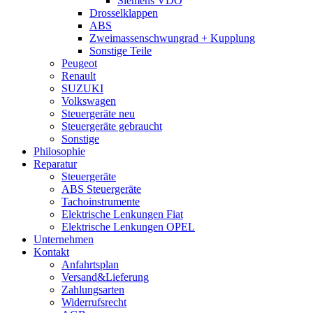
Siemens VDO
Drosselklappen
ABS
Zweimassenschwungrad + Kupplung
Sonstige Teile
Peugeot
Renault
SUZUKI
Volkswagen
Steuergeräte neu
Steuergeräte gebraucht
Sonstige
Philosophie
Reparatur
Steuergeräte
ABS Steuergeräte
Tachoinstrumente
Elektrische Lenkungen Fiat
Elektrische Lenkungen OPEL
Unternehmen
Kontakt
Anfahrtsplan
Versand&Lieferung
Zahlungsarten
Widerrufsrecht