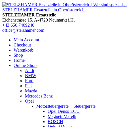
STELZHAMER Ersatzteile
Eichenstrasse 15, A-4720 Neumarkt i.H.
+43 650 7409240
office@stelzhamer.com
Mein Account
Checkout
Warenkorb
Shop
Home
Online-Shop
Audi
BMW
Ford
Fiat
Mazda
Mercedes Benz
Opel
Motorsteuergeräte + Steuergeräte
Opel Denso ECU
Magneti Marelli
BOSCH
Delphi Delco