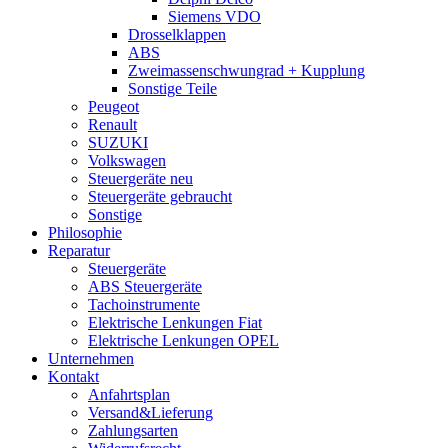
Siemens VDO
Drosselklappen
ABS
Zweimassenschwungrad + Kupplung
Sonstige Teile
Peugeot
Renault
SUZUKI
Volkswagen
Steuergeräte neu
Steuergeräte gebraucht
Sonstige
Philosophie
Reparatur
Steuergeräte
ABS Steuergeräte
Tachoinstrumente
Elektrische Lenkungen Fiat
Elektrische Lenkungen OPEL
Unternehmen
Kontakt
Anfahrtsplan
Versand&Lieferung
Zahlungsarten