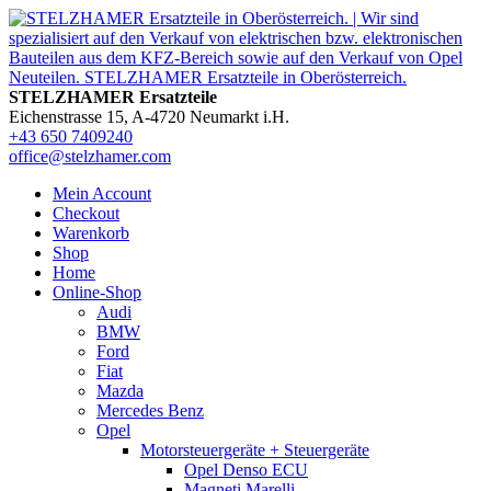
STELZHAMER Ersatzteile
Eichenstrasse 15, A-4720 Neumarkt i.H.
+43 650 7409240
office@stelzhamer.com
Mein Account
Checkout
Warenkorb
Shop
Home
Online-Shop
Audi
BMW
Ford
Fiat
Mazda
Mercedes Benz
Opel
Motorsteuergeräte + Steuergeräte
Opel Denso ECU
Magneti Marelli