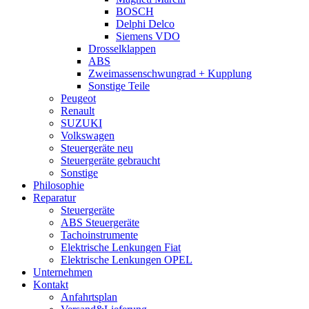
BOSCH
Delphi Delco
Siemens VDO
Drosselklappen
ABS
Zweimassenschwungrad + Kupplung
Sonstige Teile
Peugeot
Renault
SUZUKI
Volkswagen
Steuergeräte neu
Steuergeräte gebraucht
Sonstige
Philosophie
Reparatur
Steuergeräte
ABS Steuergeräte
Tachoinstrumente
Elektrische Lenkungen Fiat
Elektrische Lenkungen OPEL
Unternehmen
Kontakt
Anfahrtsplan