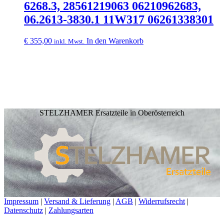
6268.3, 28561219063 06210962683,
06.2613-3830.1 11W317 06261338301
€
355,00
In den Warenkorb
inkl. Mwst.
STELZHAMER Ersatzteile in Oberösterreich
Impressum
|
Versand & Lieferung
|
AGB
|
Widerrufsrecht
|
Datenschutz
|
Zahlungsarten