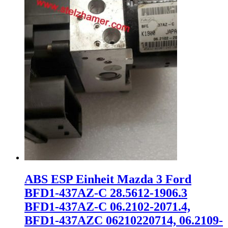
ABS ESP Einheit Mazda 3 Ford
BFD1-437AZ-C 28.5612-1906.3
BFD1-437AZ-C 06.2102-2071.4,
BFD1-437AZC 06210220714, 06.2109-