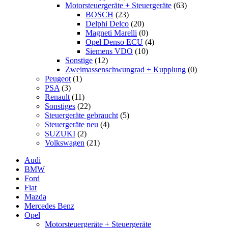
Motorsteuergeräte + Steuergeräte
(63)
BOSCH
(23)
Delphi Delco
(20)
Magneti Marelli
(0)
Opel Denso ECU
(4)
Siemens VDO
(10)
Sonstige
(12)
Zweimassenschwungrad + Kupplung
(0)
Peugeot
(1)
PSA
(3)
Renault
(11)
Sonstiges
(22)
Steuergeräte gebraucht
(5)
Steuergeräte neu
(4)
SUZUKI
(2)
Volkswagen
(21)
Audi
BMW
Ford
Fiat
Mazda
Mercedes Benz
Opel
Motorsteuergeräte + Steuergeräte