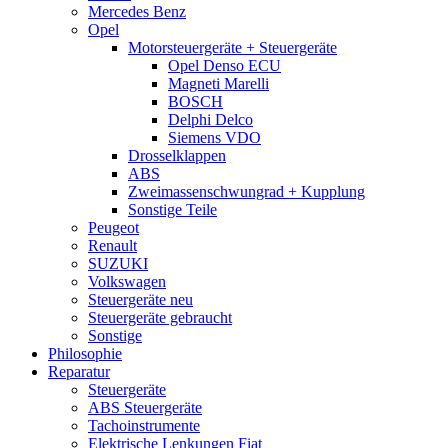
Mercedes Benz
Opel
Motorsteuergeräte + Steuergeräte
Opel Denso ECU
Magneti Marelli
BOSCH
Delphi Delco
Siemens VDO
Drosselklappen
ABS
Zweimassenschwungrad + Kupplung
Sonstige Teile
Peugeot
Renault
SUZUKI
Volkswagen
Steuergeräte neu
Steuergeräte gebraucht
Sonstige
Philosophie
Reparatur
Steuergeräte
ABS Steuergeräte
Tachoinstrumente
Elektrische Lenkungen Fiat