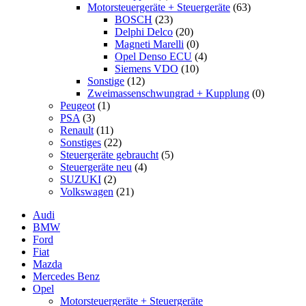
Motorsteuergeräte + Steuergeräte
(63)
BOSCH
(23)
Delphi Delco
(20)
Magneti Marelli
(0)
Opel Denso ECU
(4)
Siemens VDO
(10)
Sonstige
(12)
Zweimassenschwungrad + Kupplung
(0)
Peugeot
(1)
PSA
(3)
Renault
(11)
Sonstiges
(22)
Steuergeräte gebraucht
(5)
Steuergeräte neu
(4)
SUZUKI
(2)
Volkswagen
(21)
Audi
BMW
Ford
Fiat
Mazda
Mercedes Benz
Opel
Motorsteuergeräte + Steuergeräte