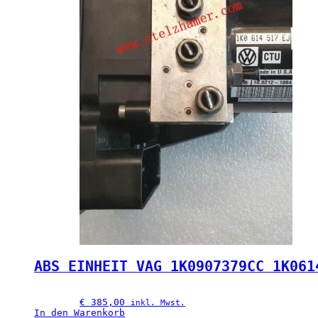
ABS EINHEIT VAG 1K0907379CC 1K061
€
 385,00
inkl. Mwst.
In den Warenkorb