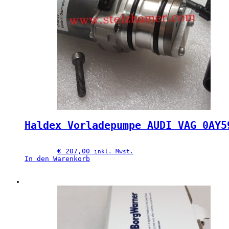
Haldex Vorladepumpe AUDI VAG 0AY5
€
 207,00
inkl. Mwst.
In den Warenkorb