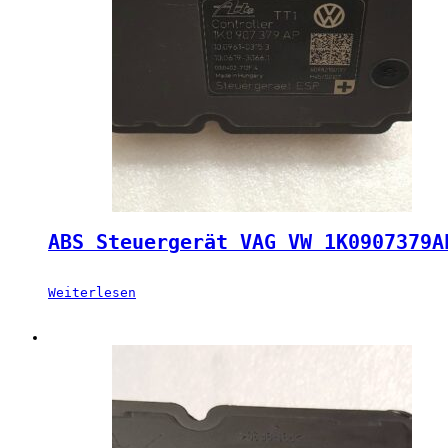
ABS Steuergerät VAG VW 1K0907379A
Weiterlesen