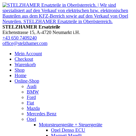
STELZHAMER Ersatzteile
Eichenstrasse 15, A-4720 Neumarkt i.H.
+43 650 7409240
office@stelzhamer.com
Mein Account
Checkout
Warenkorb
Shop
Home
Online-Shop
Audi
BMW
Ford
Fiat
Mazda
Mercedes Benz
Opel
Motorsteuergeräte + Steuergeräte
Opel Denso ECU
Magneti Marelli