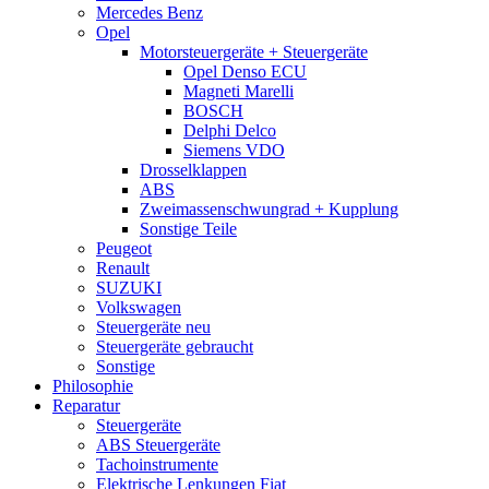
Mercedes Benz
Opel
Motorsteuergeräte + Steuergeräte
Opel Denso ECU
Magneti Marelli
BOSCH
Delphi Delco
Siemens VDO
Drosselklappen
ABS
Zweimassenschwungrad + Kupplung
Sonstige Teile
Peugeot
Renault
SUZUKI
Volkswagen
Steuergeräte neu
Steuergeräte gebraucht
Sonstige
Philosophie
Reparatur
Steuergeräte
ABS Steuergeräte
Tachoinstrumente
Elektrische Lenkungen Fiat