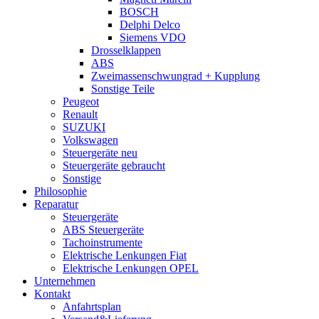
BOSCH
Delphi Delco
Siemens VDO
Drosselklappen
ABS
Zweimassenschwungrad + Kupplung
Sonstige Teile
Peugeot
Renault
SUZUKI
Volkswagen
Steuergeräte neu
Steuergeräte gebraucht
Sonstige
Philosophie
Reparatur
Steuergeräte
ABS Steuergeräte
Tachoinstrumente
Elektrische Lenkungen Fiat
Elektrische Lenkungen OPEL
Unternehmen
Kontakt
Anfahrtsplan