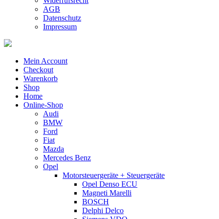
Widerrufsrecht
AGB
Datenschutz
Impressum
Mein Account
Checkout
Warenkorb
Shop
Home
Online-Shop
Audi
BMW
Ford
Fiat
Mazda
Mercedes Benz
Opel
Motorsteuergeräte + Steuergeräte
Opel Denso ECU
Magneti Marelli
BOSCH
Delphi Delco