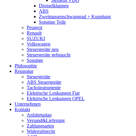
Siemens VDO
Drosselklappen
ABS
Zweimassenschwungrad + Kupplung
Sonstige Teile
Peugeot
Renault
SUZUKI
Volkswagen
Steuergeräte neu
Steuergeräte gebraucht
Sonstige
Philosophie
Reparatur
Steuergeräte
ABS Steuergeräte
Tachoinstrumente
Elektrische Lenkungen Fiat
Elektrische Lenkungen OPEL
Unternehmen
Kontakt
Anfahrtsplan
Versand&Lieferung
Zahlungsarten
Widerrufsrecht