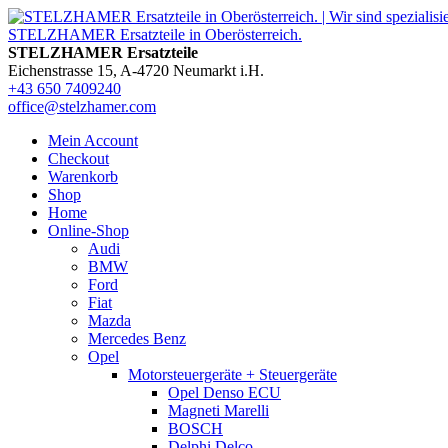
STELZHAMER Ersatzteile
Eichenstrasse 15, A-4720 Neumarkt i.H.
+43 650 7409240
office@stelzhamer.com
Mein Account
Checkout
Warenkorb
Shop
Home
Online-Shop
Audi
BMW
Ford
Fiat
Mazda
Mercedes Benz
Opel
Motorsteuergeräte + Steuergeräte
Opel Denso ECU
Magneti Marelli
BOSCH
Delphi Delco