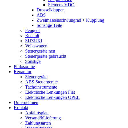
Siemens VDO
Drosselklappen
ABS
Zweimassenschwungrad + Kupplung
Sonstige Teile
Peugeot
Renault
SUZUKI
Volkswagen
Steuergeräte neu
Steuergeräte gebraucht
Sonstige
Philosophie
Reparatur
Steuergeräte
ABS Steuergeräte
Tachoinstrumente
Elektrische Lenkungen Fiat
Elektrische Lenkungen OPEL
Unternehmen
Kontakt
Anfahrtsplan
Versand&Lieferung
Zahlungsarten