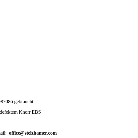
87086 gebraucht
m defektem Knorr EBS
mail:
office@
stelzhamer.com