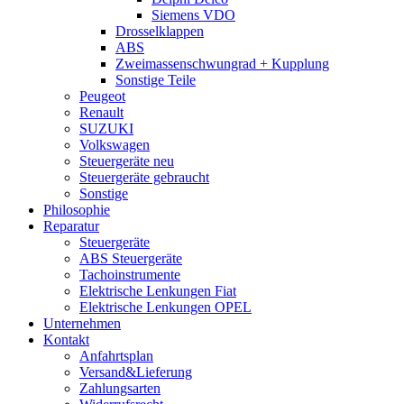
Siemens VDO
Drosselklappen
ABS
Zweimassenschwungrad + Kupplung
Sonstige Teile
Peugeot
Renault
SUZUKI
Volkswagen
Steuergeräte neu
Steuergeräte gebraucht
Sonstige
Philosophie
Reparatur
Steuergeräte
ABS Steuergeräte
Tachoinstrumente
Elektrische Lenkungen Fiat
Elektrische Lenkungen OPEL
Unternehmen
Kontakt
Anfahrtsplan
Versand&Lieferung
Zahlungsarten