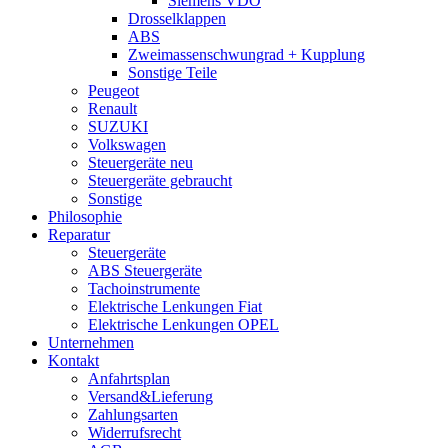
Siemens VDO
Drosselklappen
ABS
Zweimassenschwungrad + Kupplung
Sonstige Teile
Peugeot
Renault
SUZUKI
Volkswagen
Steuergeräte neu
Steuergeräte gebraucht
Sonstige
Philosophie
Reparatur
Steuergeräte
ABS Steuergeräte
Tachoinstrumente
Elektrische Lenkungen Fiat
Elektrische Lenkungen OPEL
Unternehmen
Kontakt
Anfahrtsplan
Versand&Lieferung
Zahlungsarten
Widerrufsrecht