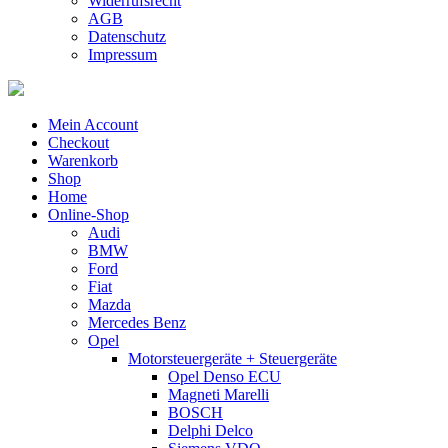
Widerrufsrecht
AGB
Datenschutz
Impressum
Mein Account
Checkout
Warenkorb
Shop
Home
Online-Shop
Audi
BMW
Ford
Fiat
Mazda
Mercedes Benz
Opel
Motorsteuergeräte + Steuergeräte
Opel Denso ECU
Magneti Marelli
BOSCH
Delphi Delco