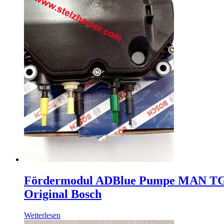
Fördermodul ADBlue Pumpe MAN TGX 
Original Bosch
Weiterlesen