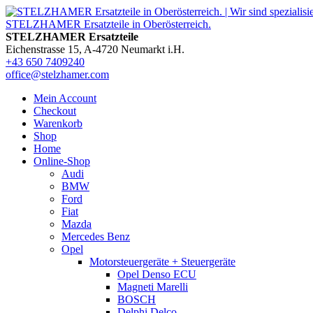
STELZHAMER Ersatzteile
Eichenstrasse 15, A-4720 Neumarkt i.H.
+43 650 7409240
office@stelzhamer.com
Mein Account
Checkout
Warenkorb
Shop
Home
Online-Shop
Audi
BMW
Ford
Fiat
Mazda
Mercedes Benz
Opel
Motorsteuergeräte + Steuergeräte
Opel Denso ECU
Magneti Marelli
BOSCH
Delphi Delco